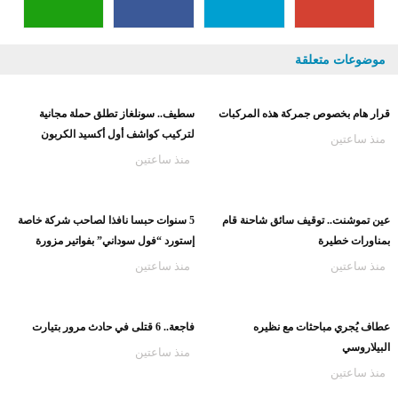
موضوعات متعلقة
قرار هام بخصوص جمركة هذه المركبات
سطيف.. سونلغاز تطلق حملة مجانية
لتركيب كواشف أول أكسيد الكربون
منذ ساعتين
منذ ساعتين
عين تموشنت.. توقيف سائق شاحنة قام
5 سنوات حبسا نافذا لصاحب شركة خاصة
بمناورات خطيرة
إستورد “فول سوداني” بفواتير مزورة
منذ ساعتين
منذ ساعتين
عطاف يُجري مباحثات مع نظيره
فاجعة.. 6 قتلى في حادث مرور بتيارت
البيلاروسي
منذ ساعتين
منذ ساعتين