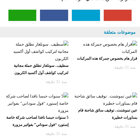
موضوعات متعلقة
قرار هام بخصوص جمركة هذه المركبات
سطيف.. سونلغاز تطلق حملة مجانية
منذ 31 دقيقة
لتركيب كواشف أول أكسيد الكربون
منذ 31 دقيقة
عين تموشنت.. توقيف سائق شاحنة قام
بمناورات خطيرة
5 سنوات حبسا نافذا لصاحب شركة خاصة
إستورد “فول سوداني” بفواتير مزورة
منذ 31 دقيقة
منذ 31 دقيقة