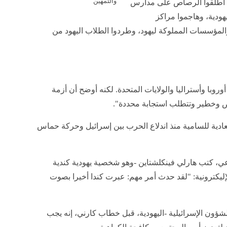
والتمهين
دا أطلقوا الرصاص على مدارس
يهودية، وهاجموا مراكز
المؤسسات المملوكة ليهود، وطردوا الطلاب اليهود من
روبا وأستراليا والولايات المتحدة. لكنه أوضح أن أزمة
اص وخطير وتتطلب استجابة محددة".
معادية للسامية منذ اندلاع الحرب بين إسرائيل وحركة حماس
ي، كتب هارلي فينكلشتاين -وهو شخصية يهودية كندية
ليكترونية: "لقد حدث أمر مهم: عبرت كندا أخيرا بصوت
شؤون الإسرائيلية -اليهودية، قبل خطاب كارني، إنه يجب