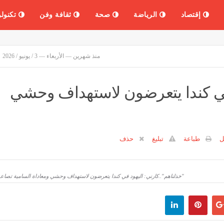
إقتصاد
الرياضة
صحة
ثقافة وفن
تكنولو
منذ شهرين — الأربعاء — 3 / يونيو / 2026
 في كندا يتعرضون لاستهداف وحشي
ل
طباعة
تبليغ
حذف
"خذلناهم"..كارني: اليهود في كندا يتعرضون لاستهداف وحشي ومعاداة السامية تصا