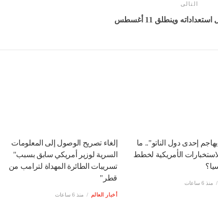
التالى
عداداته وينطلق 11 أغسطس
يهاجم إحدى دول الناتو".. ما
إلغاء تصريح الوصول إلى المعلومات
لاستخبارات الأمريكية لخطط
السرية لوزير أمريكي سابق بسبب"
يا؟
تسريبات الطائرة المهداة لترامب من
قطر"
منذ 6 ساعات
أخبار العالم
منذ 6 ساعات