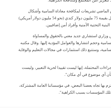
 لتعزيز أمن المجتمع ومكافحة الكراهية.
 الماضي تشريعات لمكافحة معاداة السامية وأشكال
الكراهية الأخرى. وأشار إلى تخصيص تمويل بقيمة 75 مليون دولار كندي (نحو 54 مليون دولار أمريكي)
بنية التحتية الأمنية وأفراد أمن إضافيين.
 وزاري استشاري جديد معني بالحقوق والمساواة
سامية وحجم انتشارها والعوامل المؤدية إليها. وقال مكتبه
مية، وستتبع ذلك استثمارات في مجالات التعليم والوقاية
راءات المحتملة، إنها ليست تقييدا لحرية التعبير، وليست
شأن أي موضوع في أي مكان".
تزم بها تجاه بعضنا البعض، في مؤسساتنا العامة المشتركة،
 تلك المؤسسات بسبب الكراهية".