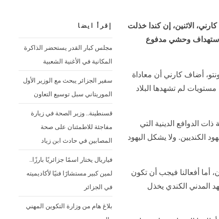
كارني، الاثنين، إن كندا خذلت
إقرأ ايضا
ض لاستهداف وحشي مدفوع
مجلس كبار القدر يستحضر الذاكرة
المكانية في الأغنية الشعبية
نتو، أضاف كارني أن
معاداة
سفير الجزائر يبحث مع الوزير الأول
مستويات لم تشهدها البلاد
الموريتاني سبل توسيع التعاون
قسنطينة.. وزير الصحة في زيارة
ذات الدوافع الدينية التي
مفاجئة للاطمئنان على صحة
د الكنديين. ولا يشكل اليهود
المصابين في حادث ابن زياد
فياريال يختار اسمًا جزائريًا بارزًا..
، أما أفعالنا فيجب أن تكون
لمين كبير مستشارًا فنيًا لأكاديميته
هد المدني الكندي يخذل
في الجزائر
بلاغ هام من وزارة التكوين المهني