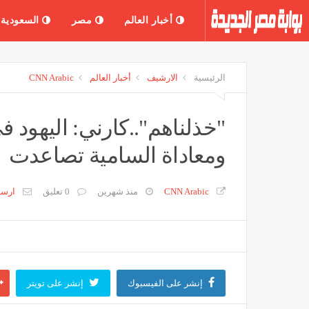
أخبار العالم
مصر
السعودية
الرئيسية
الارشيف
أخبار العالم
CNN Arabic
"خذلناهم"..كارني: اليهود
ومعاداة السامية تصاعدت
CNN Arabic
منذ شهرين
0 تعليق
ارس
إنشر على الفيسبوك
إنشر على تويتر