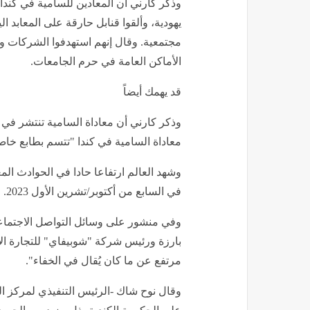
وذكر كارني أن المعادين للسامية في كن
يهودية، وألقوا قنابل حارقة على المعابد ال
مجتمعية. وقال إنهم استهدفوا الشركات و
الأماكن العامة في حرم الجامعات.
قد يهمك أيضاً
وذكر كارني أن معاداة السامية تنتشر في أو
معاداة السامية في كندا "تتسم بطابع خ
وشهد العالم ارتفاعا حادا في الحوادث ال
في السابع من أكتوبر/تشرين الأول 2023.
وفي منشور على وسائل التواصل الاجتماع
بارزة ورئيس شركة "شوبيفاي" للتجارة الإ
مرتفع عن ما كان يُقال في الخفاء".
وقال نوح شاك -الرئيس التنفيذي لمركز ال