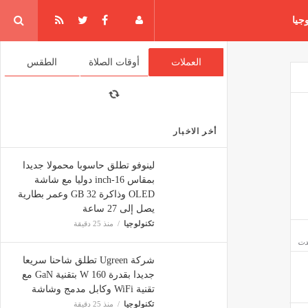
جيا
العملات
أوقات الصلاة
الطقس
أخر الاخبار
لينوفو تطلق حاسوبا محمولا جديدا
بمقاس 16-inch دوليا مع شاشة
OLED وذاكرة 32 GB وعمر بطارية
يصل إلى 27 ساعة
تكنولوجيا
منذ 25 دقيقة
عدت
شركة Ugreen تطلق شاحنا سريعا
جديدا بقدرة 160 W بتقنية GaN مع
تقنية WiFi وكابل مدمج وشاشة
تكنولوجيا
منذ 25 دقيقة