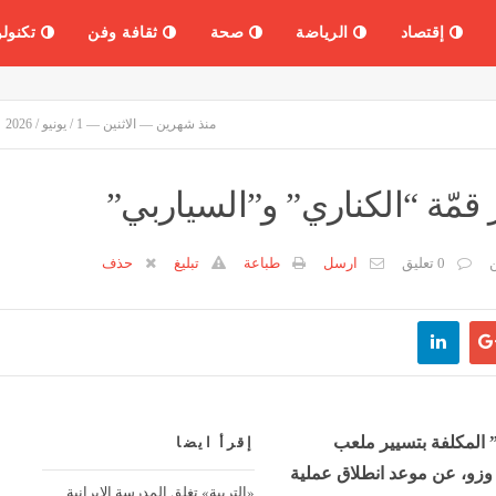
إقتصاد
الرياضة
صحة
ثقافة وفن
تكنولو
منذ شهرين — الاثنين — 1 / يونيو / 2026
مّة “الكناري” و”السياربي”
ن
0 تعليق
ارسل
طباعة
تبليغ
حذف
علنت اليوم الاثنين، شركة “Epic-Egcsto” المكلفة بتسيير ملعب
إقرأ ايضا
وزو، عن موعد انطلاق عملية
«التربية» تغلق المدرسة الإيرانية