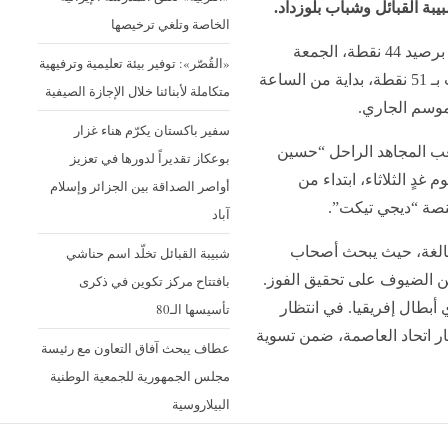
بيبة القبائل وشباب بلوزداد.
الخاصة وتلغي ترخيصها
ويستضيف “الكناري” صاحب المركز الـ 5 برصيد 44 نقطة، الجمعة
«القُصّر»: توفير بيئة تعليمية وترفيهية
القادمة. “السياربي” صاحبة المركز الثالث بـ 51 نقطة، بداية من الساعة
متكاملة لأبنائنا خلال الإجازة الصيفية
سفير باكستان يكرّم هناء غزار
ب المجاهد الراحل “حسين
بوعكاز تقديراً لدورها في تعزيز
غدٍ الثلاثاء، ابتداء من
أواصر الصداقة بين الجزائر وإسلام
آباد
بالغة، حيث يبحث أصحاب
شبيبة القبائل تخلّد اسم حناشي
اهن الضيوف على تحقيق الفوز.
بافتتاح مركز تكوين في ذكرى
بطال إفريقيا. في انتظار
تأسيسها الـ80
لجار اتحاد العاصمة، ضمن تسوية
عطاف يبحث آفاق التعاون مع رئيسة
مجلس الجمهورية للجمعية الوطنية
البيلاروسية