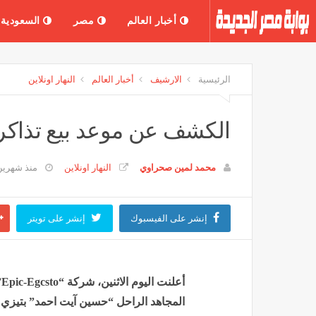
أخبار العالم
مصر
السعودية
الرئيسية
الارشيف
أخبار العالم
النهار اونلاين
الكشف عن موعد بيع تذاكر ق
محمد لمين صحراوي
النهار اونلاين
منذ شهري
إنشر على الفيسبوك
إنشر على تويتر
أ
المجاهد الراحل “حسين آيت احمد” بتيزي 