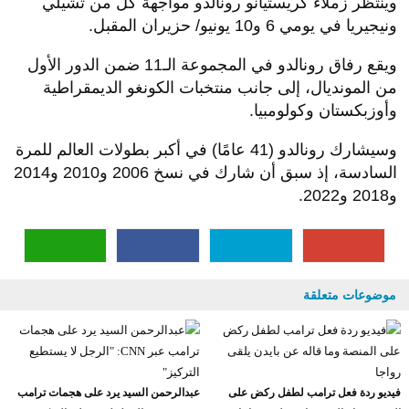
وينتظر زملاء كريستيانو رونالدو مواجهة كل من تشيلي
ونيجيريا في يومي 6 و10 يونيو/ حزيران المقبل.
ويقع رفاق رونالدو في المجموعة الـ11 ضمن الدور الأول
من المونديال، إلى جانب منتخبات الكونغو الديمقراطية
وأوزبكستان وكولومبيا.
وسيشارك رونالدو (41 عامًا) في أكبر بطولات العالم للمرة
السادسة، إذ سبق أن شارك في نسخ 2006 و2010 و2014
و2018 و2022.
موضوعات متعلقة
فيديو ردة فعل ترامب لطفل ركض على
عبدالرحمن السيد يرد على هجمات ترامب