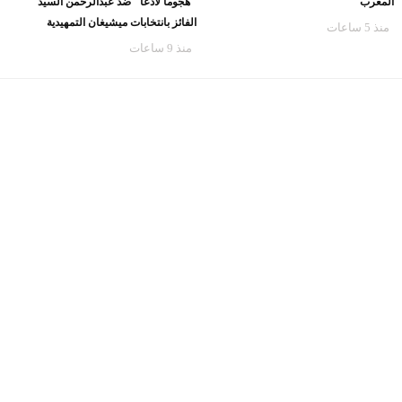
المغرب
"هجوماً لاذعاً" ضد عبدالرحمن السيد
الفائز بانتخابات ميشيغان التمهيدية
منذ 5 ساعات
منذ 9 ساعات