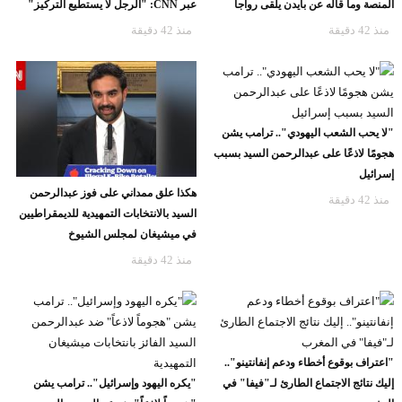
المنصة وما قاله عن بايدن يلقى رواجا
عبر CNN: "الرجل لا يستطيع التركيز"
منذ 42 دقيقة
منذ 42 دقيقة
"لا يحب الشعب اليهودي".. ترامب يشن
هجومًا لاذعًا على عبدالرحمن السيد بسبب
إسرائيل
هكذا علق ممداني على فوز عبدالرحمن
منذ 42 دقيقة
السيد بالانتخابات التمهيدية للديمقراطيين
في ميشيغان لمجلس الشيوخ
منذ 42 دقيقة
"اعتراف بوقوع أخطاء ودعم إنفانتينو"..
إليك نتائج الاجتماع الطارئ لـ"فيفا" في
"يكره اليهود وإسرائيل".. ترامب يشن