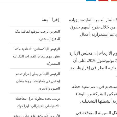
مار التنمية القابضة بزيادة
إقرأ ايضا
مة 130 مليون ريال، من خلال طرح أسهم حقوق
البحرين ترحب بتوقيع اتفاقية مكة
ودعم استمرارية أعمال
للدفاع المشترك
الرئيس الباكستاني: "اتفاقية مكة"
 الأربعاء، إن مجلس الإدارة
تطور مهم لتعزيز القدرات الدفاعية
أصدر قراره خلال اجتماعه المنعقد بتاريخ 7 يوليو/تموز 2026، على أن
المشتركة
ادية للنظر في إقرارها، بعد
الرئيس اللبناني يعلن إحراز تقدم
إيجابي في مفاوضات روما بشأن
ستخدم في دعم تنفيذ خطة
الحدود والأسرى
وتمكين الشركة من الوفاء
ترمب يجدد محاولة عزل محافظة
ية أنشطتها التشغيلية.
"الاحتياطي الفيدرالي" ليزا كوك
ل السيولة المتوقعة في
الأسهم الأمريكية تغلق على ارتفاع