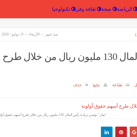
إقتصاد
الرياضة
صحة
ثقافة وفن
تكنولو
)
منذ شهر — الأربعاء — 8 / يوليو / 2026
"ثمار" توصي بزيادة رأس المال 130 مليون ريال من خلال طرح
ل
طباعة
تبليغ
حذف
"ثمار" توصي بزيادة رأس المال 130 مليون ريال من خلال طرح أسهم حقوق أولوية