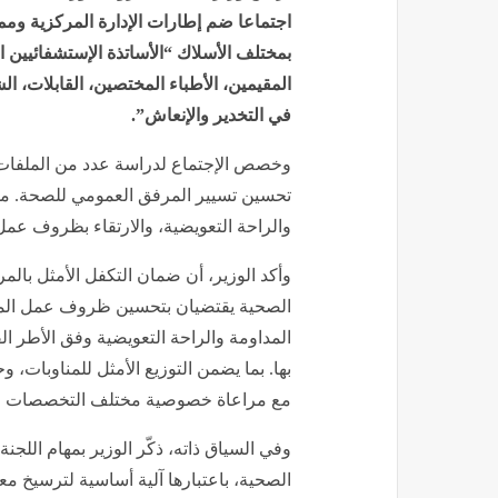
اجتماعا ضم إطارات الإدارة المركزية وم
بمختلف الأسلاك “الأساتذة الإستشفائيين ال
المقيمين، الأطباء المختصين، القابلات، ا
في التخدير والإنعاش”.
وخصص الإجتماع لدراسة عدد من الملفات ا
تحسين تسيير المرفق العمومي للصحة. من 
والراحة التعويضية، والارتقاء بظروف ع
وأكد الوزير، أن ضمان التكفل الأمثل با
الصحية يقتضيان بتحسين ظروف عمل المس
المداومة والراحة التعويضية وفق الأطر الق
بها. بما يضمن التوزيع الأمثل للمناوبات، 
مع مراعاة خصوصية مختلف التخصصات و
وفي السياق ذاته، ذكّر الوزير بمهام اللجن
الصحية، باعتبارها آلية أساسية لترسيخ مع