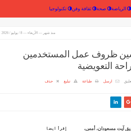
إقتصاد
الرياضة
صحة
ثقافة وفن
تكنولو
منذ شهر — الأربعاء — 8 / يوليو / 2026
سين ظروف عمل المستخدمين
احة التعويضية
ارسل
طباعة
تبليغ
حذف
يق آيت مسعودان، أمس،
إقرأ ايضا