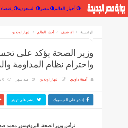
أخبار العالم
مصر
السعودية
الرئيسية
الارشيف
أخبار العالم
النهار اونلاين
وزير الصحة يؤكد على تح
واحترام نظام المداومة والر
أمينة داودي
النهار اونلاين
منذ شهر
0 تعليق
إنشر على الفيسبوك
إنشر على تويتر
ترأس وزير الصحة، البروفيسور محمد صد