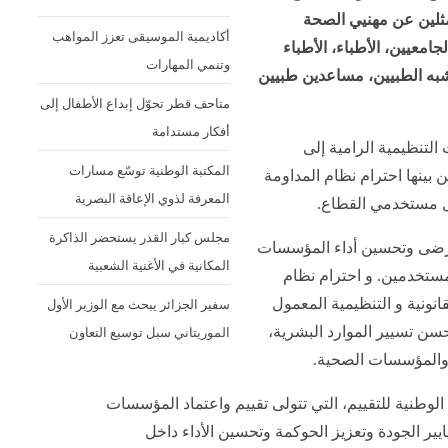
مثلين عن مهنيي الصحة
أكاديمية الموسيقى تعزز المواهب
جامعيين، الأطباء، الأطباء
وتنمي المهارات
لشبه الطبيين، مساعدين طبيين
متاحف قطر تحوّل إبداع الأطفال إلى
أفكار مستدامة
لتنظيمية الرامية إلى
المكتبة الوطنية توسّع مسارات
بينها احترام نظام المداومة
المعرفة لذوي الإعاقة البصرية
مل مستخدمي القطاع.
مجلس كبار القدر يستحضر الذاكرة
لمرضى وتحسين أداء المؤسسات
المكانية في الأغنية الشعبية
تخدمين. و احترام نظام
سفير الجزائر يبحث مع الوزير الأول
انونية و التنظيمية المعمول
الموريتاني سبل توسيع التعاون
وحسن تسيير الموارد البشرية،
المؤسسات الصحية.
ة الوطنية للتقييم، التي تتولى تقييم واعتماد المؤسسات
ايير الجودة وتعزيز الحوكمة وتحسين الأداء داخل