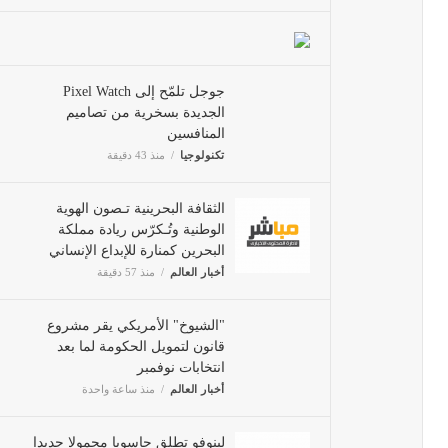
جوجل تلمّح إلى Pixel Watch
الجديدة بسخرية من تصاميم
المنافسين
تكنولوجيا
منذ 43 دقيقة
الثقافة البحرينية تـصون الهوية
الوطنية وتُـكرّس ريادة مملكة
البحرين كمنارة للإبداع الإنساني
أخبار العالم
منذ 57 دقيقة
"الشيوخ" الأمريكي يقر مشروع
قانون لتمويل الحكومة لما بعد
انتخابات نوفمبر
أخبار العالم
منذ ساعة واحدة
لينوفو تطلق حاسوبا محمولا جديدا