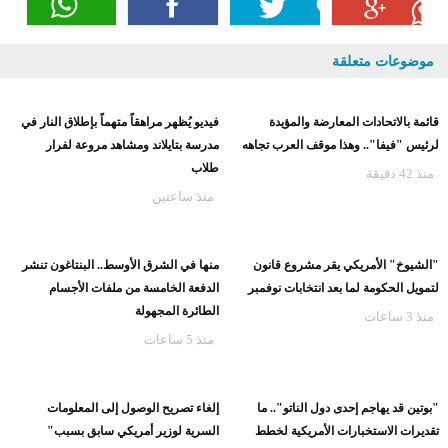
موضوعات متعلقة
قائمة بالاتحادات المعارضة والمؤيدة
فيديو يُظهر مراهقاً متهماً بإطلاق النار في
لرئيس "فيفا".. وهذا موقف العرب تجاهه
مدرسة بتايلاند ومشاهد مروعة لفرار
طلاب
منذ 42 دقيقة
منذ ساعتين
"الشيوخ" الأمريكي يقر مشروع قانون
منها في الشرق الأوسط.. البنتاغون تنشر
لتمويل الحكومة لما بعد انتخابات نوفمبر
الدفعة الخامسة من ملفات الأجسام
الطائرة المجهولة
منذ 3 ساعات
منذ 5 ساعات
"بوتين قد يهاجم إحدى دول الناتو".. ما
إلغاء تصريح الوصول إلى المعلومات
تقديرات الاستخبارات الأمريكية لخطط
السرية لوزير أمريكي سابق بسبب"