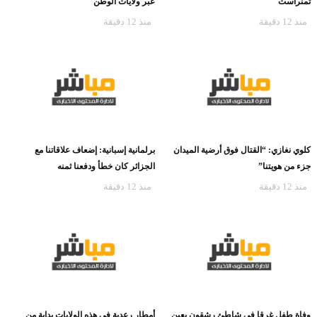
تمنراست
عبر ولايات الوطن
منذ 12 دقيقة
منذ 12 دقيقة
كلوي نغازي: “القتال فوق أرضية الميدان
برلمانية إسبانية: إضعاف علاقاتنا مع
جزء من هويتنا”
الجزائر كان خطأ ودفعنا ثمنه
منذ 12 دقيقة
منذ 12 دقيقة
وفاة طفل غرقا في شاطئ رشقون بعين
أمطار رعدية في هذه الولايات بداية من