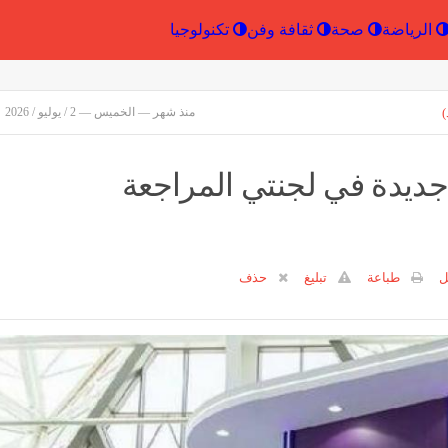
إقتصاد
الرياضة
صحة
ثقافة وفن
تكنولو
)
منذ شهر — الخميس — 2 / يوليو / 2026
 جديدة في لجنتي المراجعة
ل
طباعة
تبليغ
حذف