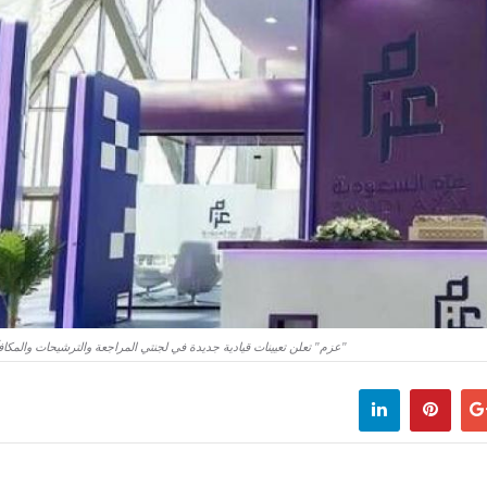
"عزم" تعلن تعيينات قيادية جديدة في لجنتي المراجعة والترشيحات والمكا