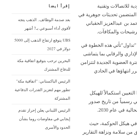
ة للاتصالات وتقنية
إقرأ ايضا
المتضمن تحديثات جوهرية في
بعد صدمة الوظائف.. الذهب يتجه
مد بن عبدالعزيز الحقباني
لأقوى أداء أسبوعي بـ7 أشهر
لترشيحات والمكافآت.
UBS يتوقع ارتفاع الذهب إلى 5000
تداول"تأتي هذه الخطوة في
دولار في 2027
لإداري والرقابي بما يتماشى
البحرين ترحب بتوقيع اتفاقية مكة
رة العضوية الجديدة لتتزامن
للدفاع المشترك
رر انتهاؤها في الحادي
الرئيس الباكستاني: "اتفاقية مكة"
تطور مهم لتعزيز القدرات الدفاعية
لتعيين استكمالاً للهيكل
المشتركة
ي رسمياً من تاريخ صدور
الرئيس اللبناني يعلن إحراز تقدم
ية في عام 2030.
إيجابي في مفاوضات روما بشأن
ة في هيكل الحوكمة، حيث
الحدود والأسرى
 من سلامة ونزاهة التقارير