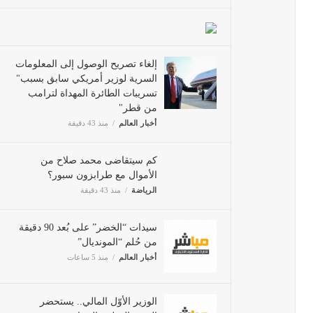
إلغاء تصريح الوصول إلى المعلومات
السرية لوزير أمريكي سابق بسبب"
تسريبات الطائرة المهداة لترامب
من قطر"
أخبار العالم
منذ 43 دقيقة
كم سيتقاضى محمد صلاح من
الأموال مع طرابزون سبور؟
الرياضة
منذ 43 دقيقة
سيدات “الخضر” على بُعد 90 دقيقة
من حُلم “المونديال”
أخبار العالم
منذ 5 ساعات
الوزير الأوّل المالي.. يستحضر
النشيد الوطني الجزائري.. ويشيد