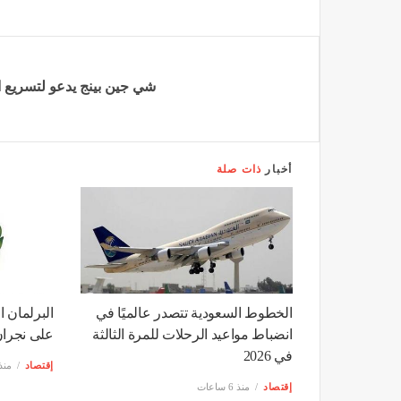
411.65 مليار ريال (109.77 مليار دولار) في الشهر ذاته من العام 2025م
والبالغة 416.33 مليار ريال (111.02 مليار دولار).
شي جين بينج يدعو لتسريع 
أخبار
ذات صلة