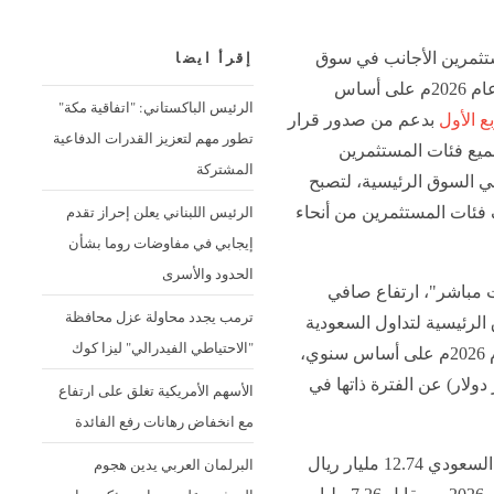
تثمرين الأجانب في سوق
إقرأ ايضا
الأسهم السعودية خلال النصف الأول من عام 2026م على أساس
الرئيس الباكستاني: "اتفاقية مكة"
ع الأول
بدعم من صدور قرار
تطور مهم لتعزيز القدرات الدفاعية
جميع فئات المستثمرين
المشتركة
في السوق الرئيسية، لتصبح
الرئيس اللبناني يعلن إحراز تقدم
ف فئات المستثمرين من أنحاء
إيجابي في مفاوضات روما بشأن
الحدود والأسرى
 مباشر"، ارتفاع صافي
ترمب يجدد محاولة عزل محافظة
لرئيسية لتداول السعودية
"الاحتياطي الفيدرالي" ليزا كوك
بنسبة 75.42% خلال النصف الأول من عام 2026م على أساس سنوي،
 بـ 5.48 مليار ريال (1.46 مليار دولار) عن الفترة ذاتها في
الأسهم الأمريكية تغلق على ارتفاع
مع انخفاض رهانات رفع الفائدة
البرلمان العربي يدين هجوم
وبلغ صافي مشتريات الأجانب في السوق السعودي 12.74 مليار ريال