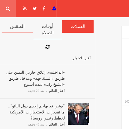
جيا
العملات
أوقات الصلاة
الطقس
أخر الاخبار
«الداخلية»: إغلاق حارتي اليمين
على طريق «الملك فهد» ومدخل
طريق «الشيخ زايد» لمدة أسبوع
أخبار العالم
منذ 22 دقيقة
"بوتين قد يهاجم إحدى دول الناتو"..
ما تقديرات الاستخبارات الأمريكية
لخطط رئيس روسيا؟
أخبار العالم
منذ 43 دقيقة