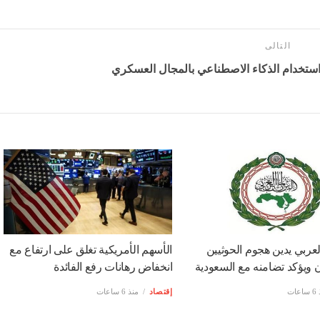
وبلغت قيمة ملكية الأجانب 445.2 مليار ريال (118.72 مليار دولار) في يونيو/ حزيران 2026، مقابل
.
وزادت ملكية الأجانب في السوق السعودي خلال أول 6 أشهر من عام 2026م بواقع 28.88 مليار ريال
(7.7 مليار دولار)، بعد ارتفاع ملكيتهم بنسبة 6.9% عن قيمتها بنهاية ديسمبر/ كانون الأول 2025م
التالى
استخدام الذكاء الاصطناعي بالمجال العسكري