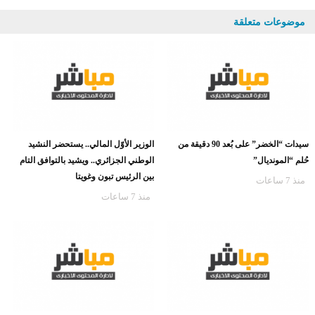
موضوعات متعلقة
سيدات “الخضر” على بُعد 90 دقيقة من
الوزير الأوّل المالي.. يستحضر النشيد
حُلم “المونديال”
الوطني الجزائري.. ويشيد بالتوافق التام
بين الرئيس تبون وغويتا
منذ 7 ساعات
منذ 7 ساعات