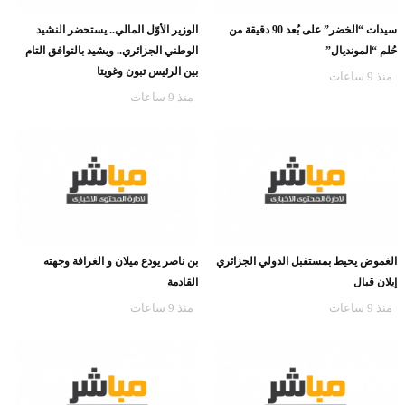
سيدات “الخضر” على بُعد 90 دقيقة من
الوزير الأوّل المالي.. يستحضر النشيد
حُلم “المونديال”
الوطني الجزائري.. ويشيد بالتوافق التام
بين الرئيس تبون وغويتا
منذ 9 ساعات
منذ 9 ساعات
الغموض يحيط بمستقبل الدولي الجزائري
بن ناصر يودع ميلان و الغرافة وجهته
إيلان قبال
القادمة
منذ 9 ساعات
منذ 9 ساعات