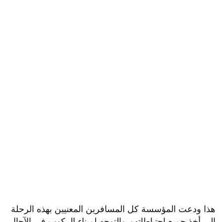
هذا ودعت المؤسسة كل المسافرين المعنيين بهذه الرحلة
إلى أخذ جميع إحتياطاتهم والتوجه لميناء الركوب في الآجال