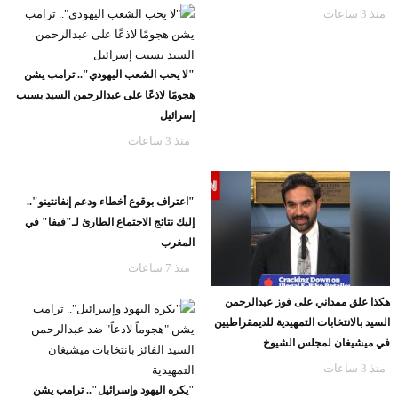
منذ 3 ساعات
"لا يحب الشعب اليهودي".. ترامب يشن
هجومًا لاذعًا على عبدالرحمن السيد بسبب
إسرائيل
منذ 3 ساعات
"اعتراف بوقوع أخطاء ودعم إنفانتينو"..
إليك نتائج الاجتماع الطارئ لـ"فيفا" في
المغرب
منذ 7 ساعات
هكذا علق ممداني على فوز عبدالرحمن
السيد بالانتخابات التمهيدية للديمقراطيين
في ميشيغان لمجلس الشيوخ
منذ 3 ساعات
"يكره اليهود وإسرائيل".. ترامب يشن