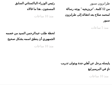
رئيس الوزراء الباكستاني السابق
من 12 كلمة.."تريزيجيه" يوجه رسالة
المسجون.. هذا ما قالاه
لمحمد صلاح بعد انتقاله إلى طرابزون
منذ 10 ساعات
سبور
منذ 5 ساعات
لحظة طلب عبدالرحمن السيد من خصمه
الجمهوري أن ينطق اسمه بشكل صحيح
منذ 10 ساعات
يايسله يرحل عن أهلي جدة ويتولى تدريب
نادٍ في البريميرليغ
منذ 10 ساعات