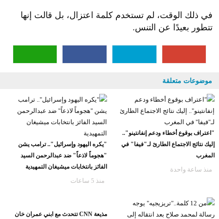
في ذلك الوقت، لم تستخدم كلمة اعتزال، بل قالت إنها
تتطور بعيدًا عن التنس.
موضوعات متعلقة
"اعتراف بوقوع أخطاء ودعم إنفانتينو"..
إليك نتائج الاجتماع الطارئ لـ"فيفا" في
"يكره اليهود وإسرائيل".. ترامب يشن
المغرب
"هجوماً لاذعاً" ضد عبدالرحمن السيد
الفائز بانتخابات ميشيغان التمهيدية
منذ ساعة واحدة
منذ 5 ساعات
مذيعة CNN تتحدث مع ابني عمران خان